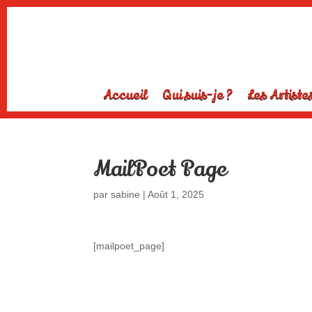
Accueil
Qui suis-je ?
Les Artiste
MailPoet Page
par
sabine
|
Août 1, 2025
[mailpoet_page]