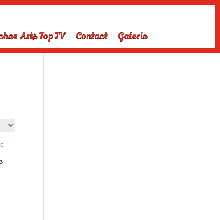
chez Arts Top TV
Contact
Galerie
c