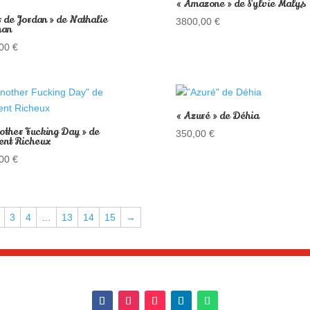
« Amazone » de Sylvie Malys
r de Jordan » de Nathalie
3800,00
€
man
,00
€
« Azuré » de Déhia
other Fucking Day » de
350,00
€
ent Richeux
,00
€
3
4
…
13
14
15
→