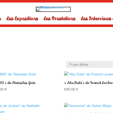
s
Les Expositions
Les Prestations
Les Interviews 
90 » de Stanislas Goin
« Abu Dabi » de Franck Lecler
,00
€
590,00
€