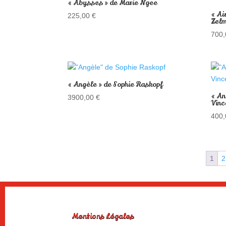
« Abysses » de Marie Ngee
« Ai
225,00
€
Zel
700
« Angèle » de Sophie Raskopf
« An
3900,00
€
Vinc
400
1
2
Mentions Légales