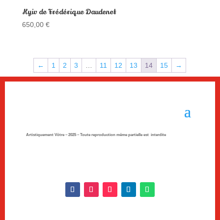
Kyiv de Frédérique Daudenet
650,00
€
←
1
2
3
…
11
12
13
14
15
→
Artistiquement Vôtre – 2025 –
Toute reproduction même partielle est interdite