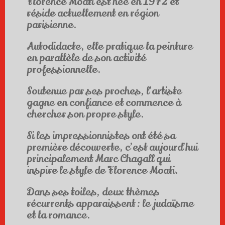
Florence Moati est née en 1972 et
réside actuellement en région
parisienne.
Autodidacte, elle pratique la peinture
en parallèle de son activité
professionnelle.
Soutenue par ses proches, l’artiste
gagne en confiance et commence à
chercher son propre style.
Si les impressionnistes ont été sa
première découverte, c’est aujourd’hui
principalement Marc Chagall qui
inspire le style de Florence Moati.
Dans ses toiles, deux thèmes
récurrents apparaissent : le judaïsme
et la romance.