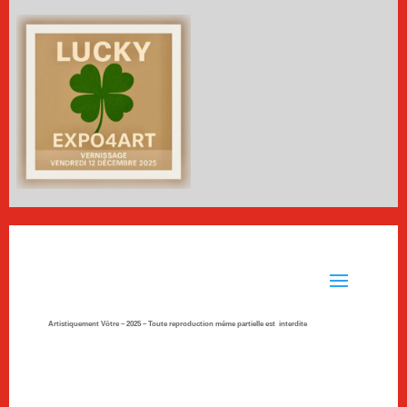
Artistiquement Vôtre – 2025 –
Toute reproduction même partielle est interdite