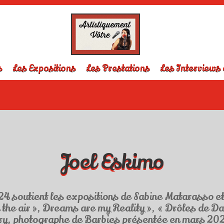
s
Les Expositions
Les Prestations
Les Interviews 
Joel Eskimo
24 soutient les expositions de Sabine Matarasso et 
 the air », Dreams are my Reality », « Drôles de D
éry, photographe de Barbies présentée en mars 2