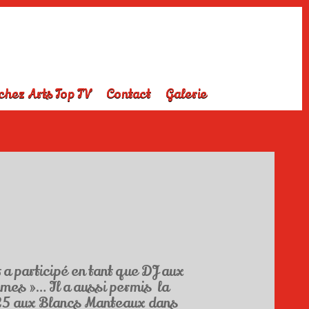
chez Arts Top TV
Contact
Galerie
a participé en tant que DJ aux
ames »… Il a aussi permis la
025 aux Blancs Manteaux dans