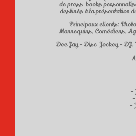
de press-books personnalisé
destinés à la présentation d
Principaux clients: Phot
Mannequins, Comédiens, Agen
Dee Jay – Disc-Jockey – DJ. 
A
– 
–
– 