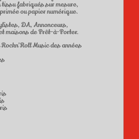
 tissu fabriqués sur mesure,
imprimée ou papier numérique.
tylistes, DA, Annonceurs,
et maisons de Prêt-à-Porter.
i Rockn’Roll Music des années
es
ris
is
ris