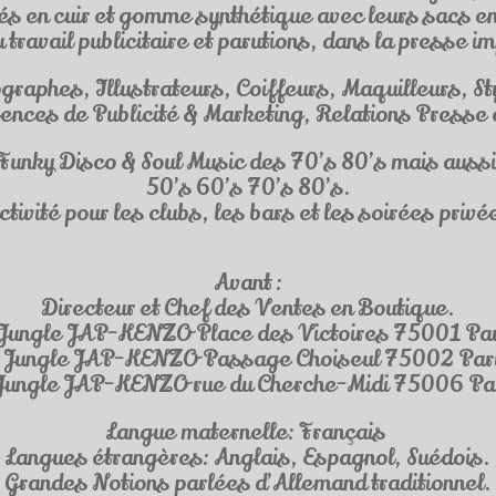
s en cuir et gomme synthétique avec leurs sacs en
u travail publicitaire et parutions, dans la presse 
ographes, Illustrateurs, Coiffeurs, Maquilleurs, S
ces de Publicité & Marketing, Relations Presse 
Funky Disco & Soul Music des 70’s 80’s mais auss
50’s 60’s 70’s 80’s.
ctivité pour les clubs, les bars et les soirées privé
Avant :
Directeur et Chef des Ventes en Boutique.
Jungle JAP-KENZO Place des Victoires 75001 Pa
 Jungle JAP-KENZO Passage Choiseul 75002 Par
Jungle JAP-KENZO rue du Cherche-Midi 75006 Pa
Langue maternelle: Français
Langues étrangères: Anglais, Espagnol, Suédois.
Grandes Notions parlées d’Allemand traditionnel.