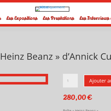
s
Les Expositions
Les Prestations
Les Interviews 
 Heinz Beanz » d’Annick 
quantité
Ajouter a
de
"Boîte
Heinz
280,00
€
Beanz"
d'Annick
Cuadrado
Boîte « Heinz Beanz »