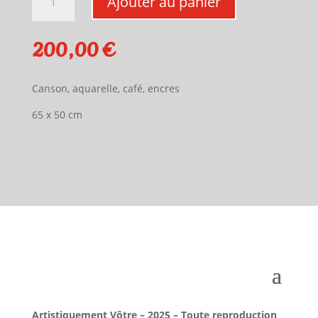
Ajouter au panier
de
«
Camille »
200,00
€
de
Mendo
Canson, aquarelle, café, encres
65 x 50 cm
Artistiquement Vôtre – 2025 –
Toute reproduction