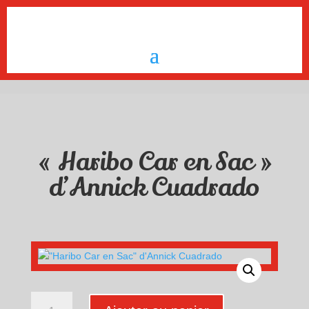
« Haribo Car en Sac »
d’Annick Cuadrado
quantité