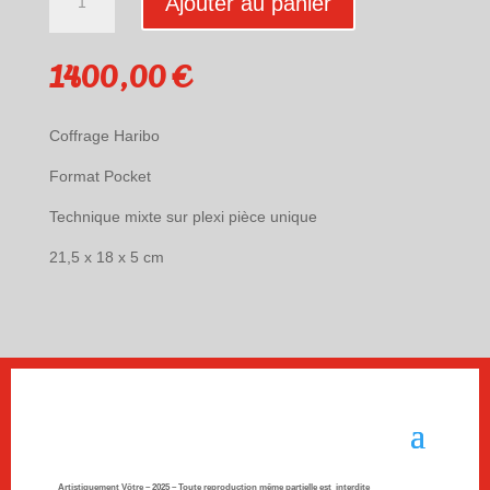
Ajouter au panier
de
"Haribo
Car
1400,00
€
en
Sac"
d'Annick
Coffrage Haribo
Cuadrado
Format Pocket
Technique mixte sur plexi pièce unique
21,5 x 18 x 5 cm
Artistiquement Vôtre – 2025 –
Toute reproduction même partielle est interdite