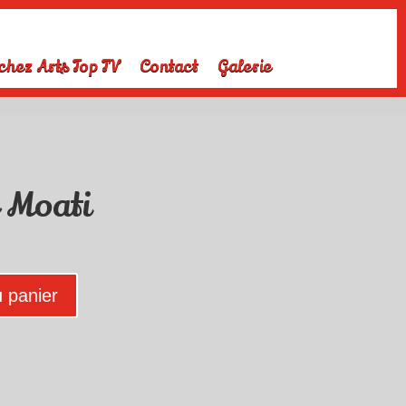
chez Arts Top TV
Contact
Galerie
e Moati
u panier