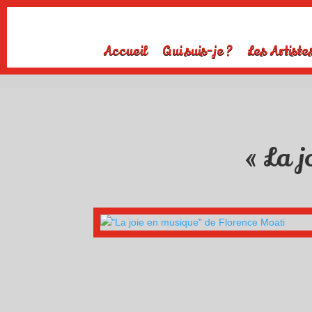
Accueil
Qui suis-je ?
Les Artiste
« La j