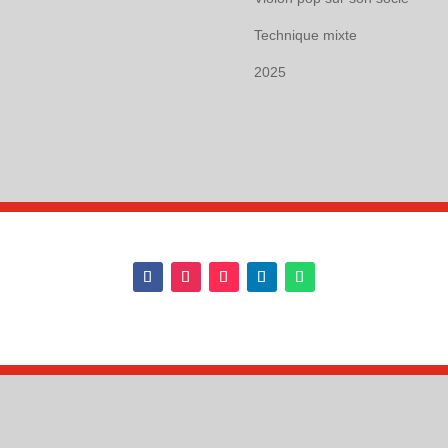
Florence
Technique mixte
Moati
2025