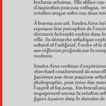
textures urbaines. Elle utilise ce
d’inspiration pour ses collages, cr
créative unique entre ces deux m
À travers son art, Sandra Aime inv
repenser leur perception de l’envi
découvrir la beauté cachée dans le
ville. Sa démarche artistique explo
naturel et l’artificiel, l’ordre et le
une réflexion profonde sur la com
moderne.
Sandra Aime continue d’expériment
cherchant constamment de nouvell
fusionner ses deux passions artist
photographie, pour créer des œuvr
l’esprit et les sens. Son travail un
engagement envers la création arti
figure à suivre dans le domaine de