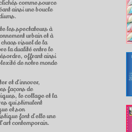
s clichés comme source
éant ainsi une boucle
édiums.
ite les spectateurs à
ronnement urbain et à
 chaos visuel de la
re la dualité entre le
 désordre, offrant ainsi
plexité de notre monde
er et d’innover,
es façons de
iques, le collage et la
es qui stimulent
ique et son
stique font d’elle une
 l’art contemporain.