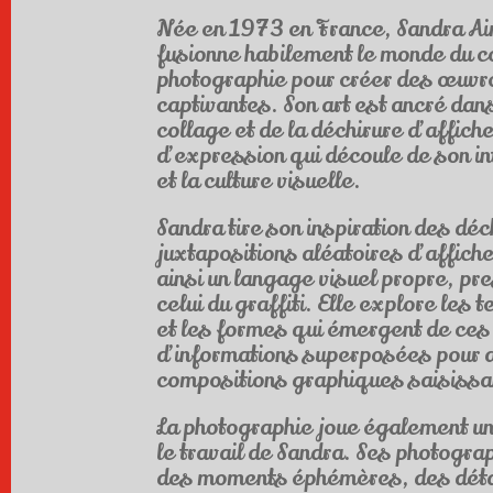
Née en 1973 en France, Sandra Aim
fusionne habilement le monde du co
photographie pour créer des œuvr
captivantes. Son art est ancré dans
collage et de la déchirure d’affich
d’expression qui découle de son int
et la culture visuelle.
Sandra tire son inspiration des déc
juxtapositions aléatoires d’affich
ainsi un langage visuel propre, p
celui du graffiti. Elle explore les 
et les formes qui émergent de ces
d’informations superposées pour d
compositions graphiques saisissa
La photographie joue également un
le travail de Sandra. Ses photogra
des moments éphémères, des détai