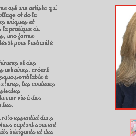
e est une artiste qui
llage et de la
es uniques et
 la pratique du
es, une forme
érêt pour l’urbanité
hirures et des
es urbaines, créant
resque semblable à
textures, les couleurs
 strates
onner vie à des
ntes.
 rôle essentiel dans
phies captent souvent
ls intrigants et des