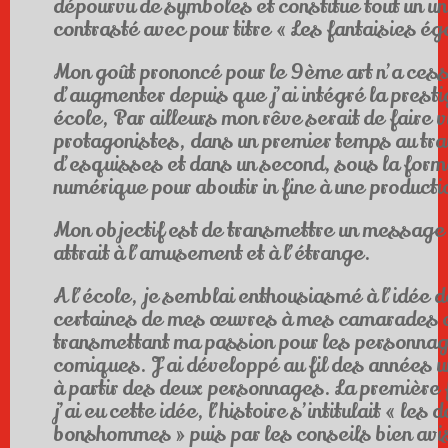
dépourvu de symboles et constitue tout un un
contrasté avec pour titre « Les fantaisies ég
Mon goût prononcé pour le 9ème art n’a ces
d’augmenter depuis que j’ai intégré la prest
école, Par ailleurs mon rêve serait de faire 
protagonistes, dans un premier temps au tr
d’esquisses et dans un second, sous la form
numérique pour aboutir in fine à une product
Mon objectif est de transmettre un message
attrait à l’amusement et à l’étrange.
A l’école, je semblai enthousiasmé à l’idée 
certaines de mes œuvres à mes camarades 
transmettant ma passion pour les personna
comiques. J’ai développé au fil des années 
à partir des deux personnages. La première 
j’ai eu cette idée, l’histoire s’intitulait « les 
bonshommes » puis par les conseils bien avi