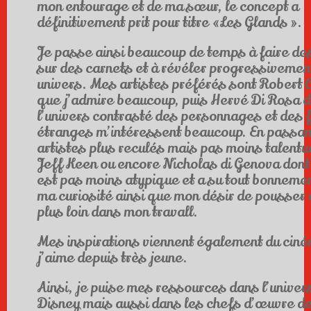
mon entourage et de ma sœur, le concept a
définitivement prit pour titre «Les Glands ».
Je passe ainsi beaucoup de temps à faire de
sur des carnets et à révéler progressiveme
univers. Mes artistes préférés sont Robert
que j’admire beaucoup, puis Hervé Di Rosa d
l’univers contrasté des personnages et des
étranges m’intéressent beaucoup. En passan
artistes plus reculés mais pas moins talentu
Jeff Keen ou encore Nicholas di Genova dont 
est pas moins atypique et a su tout bonnemen
ma curiosité ainsi que mon désir de pousser 
plus loin dans mon travall.
Mes inspirations viennent également du cin
j’aime depuis très jeune.
Ainsi, je puise mes ressources dans l’univer
Disney mais aussi dans les chefs d’œuvre de