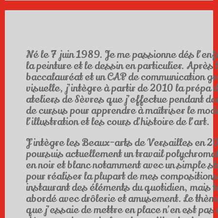
Né le 7 juin 1989. Je me passionne dés l’enf
la peinture et le dessin en particulier. Après 
baccalauréat et un CAP de communication gr
visuelle, j’intègre à partir de 2010 la prépa 
ateliers de Sèvres que j’effectue pendant d
de cursus pour apprendre à maîtriser le modè
l’illustration et les cours d’histoire de l’art.
J’intègre les Beaux-arts de Versailles en 20
poursuis actuellement un travail polychroma
en noir et blanc notamment avec un simple st
pour réaliser la plupart de mes compositions 
instaurant des éléments du quotidien, mais t
abordé avec drôlerie et amusement. Le thèm
que j’essaie de mettre en place n’en est pas