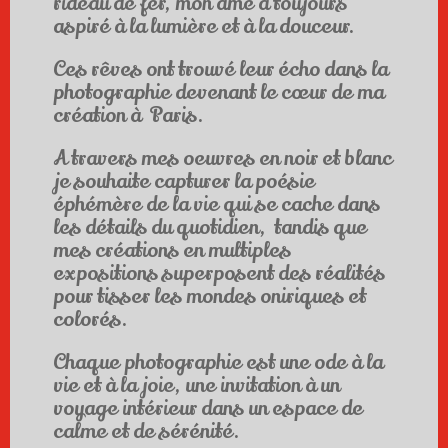
rideau de fer, mon âme a toujours
aspiré à la lumière et à la douceur.
Ces rêves ont trouvé leur écho dans la
photographie devenant le cœur de ma
création à Paris.
A travers mes oeuvres en noir et blanc
je souhaite capturer la poésie
éphémère de la vie qui se cache dans
les détails du quotidien, tandis que
mes créations en multiples
expositions superposent des réalités
pour tisser les mondes oniriques et
colorés.
Chaque photographie est une ode à la
vie et à la joie, une invitation à un
voyage intérieur dans un espace de
calme et de sérénité.