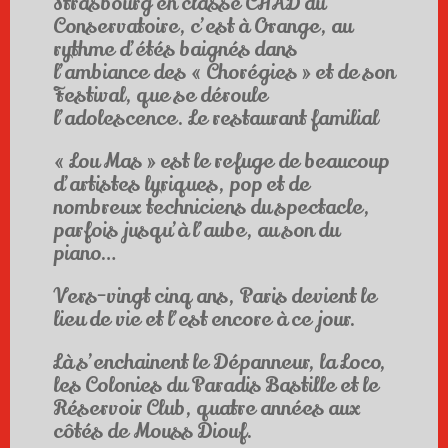
Strasbourg en classe CHAD du
Conservatoire, c’est à Orange, au
rythme d’étés baignés dans
l’ambiance des « Chorégies » et de son
Festival, que se déroule
l’adolescence. Le restaurant familial
« Lou Mas » est le refuge de beaucoup
d’artistes lyriques, pop et de
nombreux techniciens du spectacle,
parfois jusqu’à l’aube, au son du
piano…
Vers-vingt cinq ans, Paris devient le
lieu de vie et l’est encore à ce jour.
Là s’enchainent le Dépanneur, la Loco,
les Colonies du Paradis Bastille et le
Réservoir Club, quatre années aux
côtés de Mouss Diouf.