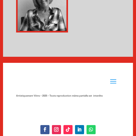
Artistiquement Vôtre – 2025 –
Toute reproduction même partielle est interdite